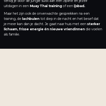
terwijl je door de jungle suist aan een zipline en jezelf
uitdagen in een
Muay Thai training
of een
ijsbad.
Maar het zijn ook de onverwachte gesprekken na een
training, de
lachbuien
tot diep in de nacht en het besef dat
je meer kan dan je dacht. Je gaat naar huis met een
sterker
lichaam, frisse energie én nieuwe vriendinnen
die voelen
als familie.